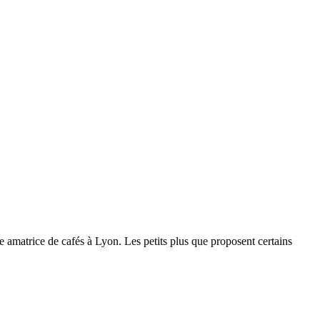
une amatrice de cafés à Lyon. Les petits plus que proposent certains
u mon
site personnel
et m'en faire part
.