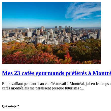
Mes 23 cafés gourmands préférés à Montréal
En travaillant pendant 1 an en télé-travail à Montréal, j'ai eu le temps
cafés montréalais me paraissent presque futuristes :...
Le contenu est entièrement réalisé par moi-même y comprit les photog
Qui suis-je ?