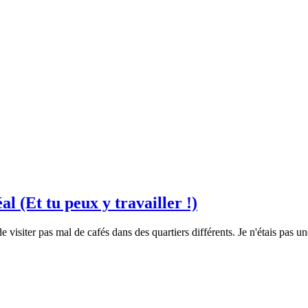
 (Et tu peux y travailler !)
 de visiter pas mal de cafés dans des quartiers différents. Je n'étais pas 
raphies. Pour une utilisation de photos, veuillez accréditer mon
blog
o