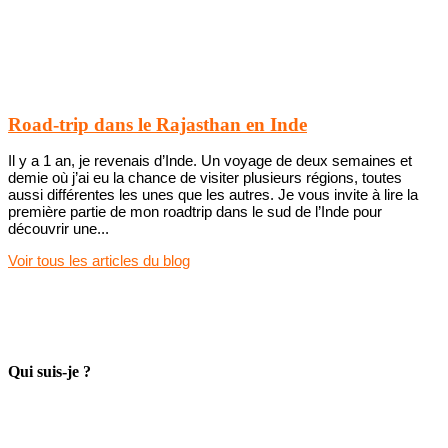
Road-trip dans le Rajasthan en Inde
Il y a 1 an, je revenais d’Inde. Un voyage de deux semaines et
demie où j’ai eu la chance de visiter plusieurs régions, toutes
aussi différentes les unes que les autres. Je vous invite à lire la
première partie de mon roadtrip dans le sud de l’Inde pour
découvrir une...
Voir tous les articles du blog
Le contenu est entièrement réalisé par moi-même y comprit les
photographies. Pour une utilisation de photos, veuillez accréditer
mon
blog
ou mon
site personnel
et m'en faire part
.
Qui suis-je ?