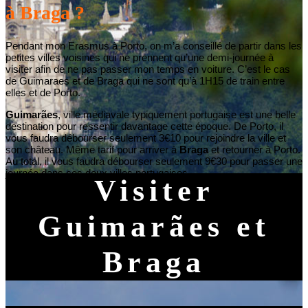
à Braga ?
Pendant mon Erasmus à Porto, on m’a conseillé de partir dans les
petites villes voisines qui ne prennent qu’une demi-journée à
visiter afin de ne pas passer mon temps en voiture. C’est le cas
de Guimaraes et de Braga qui ne sont qu’à 1H15 de train entre
elles et de Porto.
Guimarães
, ville médiavale
typiquement portugaise est une belle
destination pour ressentir davantage cette époque. De Porto, il
vous faudra débourser seulement 3€10 pour rejoindre la ville et
son château. Même tarif pour arriver à
Braga
et retourner à Porto.
Au total, il vous faudra débourser seulement 9€30 pour passer une
journée dans ces deux villes portugaises.
Visiter
Guimarães et
Braga