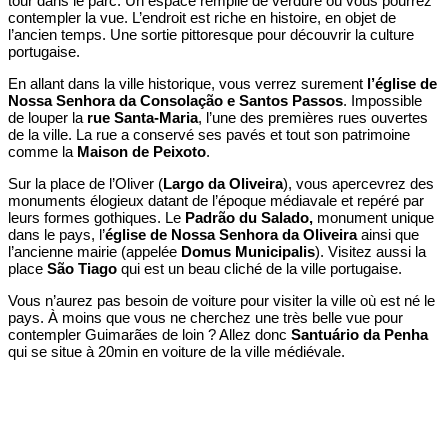
tour dans le parc. Un espace remplie de verdure où vous pourrez
contempler la vue. L’endroit est riche en histoire, en objet de
l’ancien temps. Une sortie pittoresque pour découvrir la culture
portugaise.
En allant dans la ville historique, vous verrez surement
l’église de
Nossa Senhora da Consolação e Santos Passos
. Impossible
de louper la
rue Santa-Maria
, l’une des premières rues ouvertes
de la ville. La rue a conservé ses pavés et tout son patrimoine
comme
la
Maison de Peixoto
.
Sur la place de l’Oliver (
Largo da Oliveira
), vous apercevrez des
monuments élogieux datant de l’époque médiavale et repéré par
leurs formes gothiques. Le
Padrão du Salado,
monument unique
dans le pays, l’
église de Nossa Senhora da Oliveira
ainsi que
l’ancienne mairie (appelée
Domus Municipalis
). Visitez aussi la
place
São Tiago
qui est un beau cliché de la ville portugaise.
Vous n’aurez pas besoin de voiture pour visiter la ville où est né le
pays. À moins que vous ne cherchez une très belle vue pour
contempler Guimarães de loin ? Allez donc
Santuário da Penha
qui se situe à 20min en voiture de la ville médiévale.