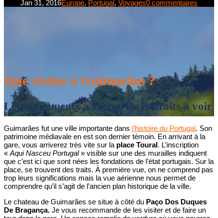
Jan 31, 2016
Europe
,
Portugal
,
Voyages
0 commentaires
Que visiter à Guimarães ?
Les monuments à visiter, les endroits à voir
Guimarães fut une ville importante dans
l’histoire du Portugal
. Son
patrimoine médiavale en est son dernier témoin. En arrivant à la
gare, vous arriverez très vite sur la
place Toural
. L’inscription
«
Aqui Nasceu Portugal
» visible sur une des murailles indiquent
que c’est ici que sont nées les fondations de l’état portugais. Sur la
place, se trouvent des traits. À première vue, on ne comprend pas
trop leurs significations mais la vue aérienne nous permet de
comprendre qu’il s’agit de l’ancien plan historique de la ville.
Le chateau de Guimarães se situe à côté du
Paço Dos Duques
De Bragança.
Je vous recommande de les visiter et de faire un